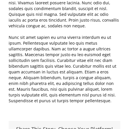
nisi. Vivamus laoreet posuere lacinia. Nunc odio dui,
sodales quis condimentum blandit, suscipit et nisl.
Quisque quis nisl magna. Sed vulputate elit ac odio
iaculis ac porta eros tincidunt. Proin justo risus, convallis
vehicula congue ac, sodales non neque.
Nunc sit amet sapien eu urna viverra interdum eu ut
ipsum. Pellentesque vulputate leo quis metus
ullamcorper dapibus. Nam ac tortor a augue ultrices
sagittis. Maecenas tempor justo eu leo euismod eget
sollicitudin sem facilisis. Curabitur vitae elit nec diam
bibendum sagittis quis vitae leo. Curabitur mollis est ut
quam accumsan in luctus est aliquam. Etiam a eros
neque. Aliquam bibendum, turpis a congue aliquam,
enim nibh pharetra elit, eu adipiscing tellus dolor non
est. Mauris faucibus, nisi quis pulvinar aliquet, lorem
turpis vulputate elit, quis elementum nisl purus id nisi.
Suspendisse et purus ut turpis tempor pellentesque.
Share This Story, Choose Your Platform!